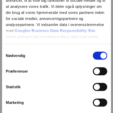
annoncer, til at vise dig funktioner til sociale medier og til
Vi vender tilbage hurtigst muligt.
at analysere vores trafik. Vi deler også oplysninger om
din brug af vores hjemmeside med vores partnere inden
for sociale medier, annonceringspartnere og
analysepartnere. Vi indsamler data i overensstemmelse
med
Googles Business Data Responsibility Site
.
Vores partnere kan kombinere disse data med andre
oplysninger, du har givet dem, eller som de har indsamlet
fra din brug af deres tjenester.
Samtykkevalg
Nødvendig
Se Cookie & Privatlivspolitik
her
Præferencer
Statistik
Marketing