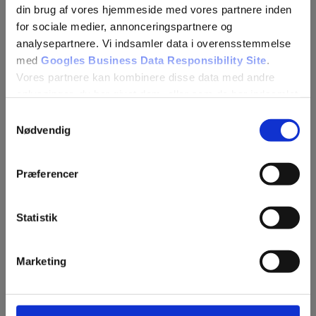
din brug af vores hjemmeside med vores partnere inden
for sociale medier, annonceringspartnere og
analysepartnere. Vi indsamler data i overensstemmelse
med
Googles Business Data Responsibility Site
.
Vores partnere kan kombinere disse data med andre
oplysninger, du har givet dem, eller som de har indsamlet
fra din brug af deres tjenester.
Samtykkevalg
Nødvendig
Se Cookie & Privatlivspolitik
her
Præferencer
Statistik
Fjern
Marketing